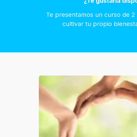
¿Te gustaría disp
Te presentamos un curso de 2 
cultivar tu propio biene