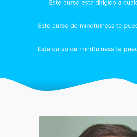
Este curso está dirigido a cua
Este curso de mindfulness te puede
Este curso de mindfulness te pued