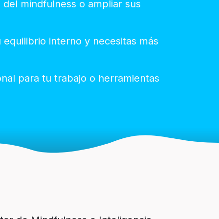
a del mindfulness o ampliar sus
 equilibrio interno y necesitas más
nal para tu trabajo o herramientas
r