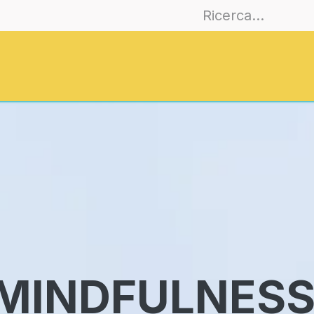
es
Join
Training
EmoCities
Journa
MINDFULNESS