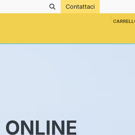
Contattaci
CARRELL
ls
Events
Network Projects
News
N
 ONLINE