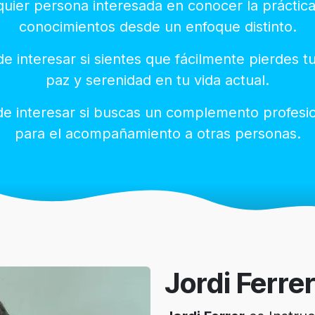
lquier persona interesada en conocer la práctic
conocimientos desde un enfoque distinto.
 interesar si sientes que fácilmente pierdes tu
paz y serenidad en tu vida actual.
e interesar si buscas un complemento profesio
para el acompañamiento a otras personas.
Jordi Ferre