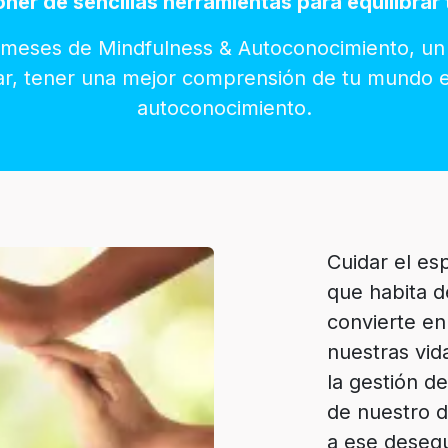
oner de sencillas herramientas para equilibrar
meses de Mindfulness & Autoconocimiento, un 
star, tener una mejor comprensión de tu mundo 
autoconocimiento.
Cuidar el esp
que habita d
convierte en
nuestras vid
la gestión d
de nuestro d
a ese desequ