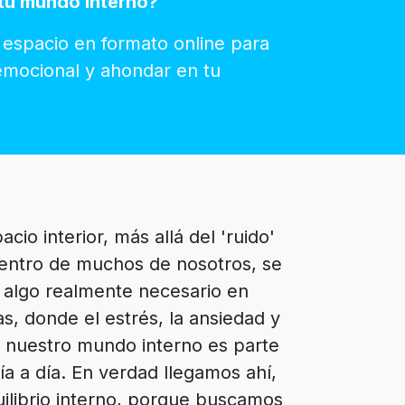
 tu mundo interno?
espacio en formato online para
emocional y ahondar en tu
acio interior, más allá del 'ruido'
entro de muchos de nosotros, se
 algo realmente necesario en
as, donde el estrés, la ansiedad y
e nuestro mundo interno es parte
ía a día. En verdad llegamos ahí,
ilibrio interno, porque buscamos