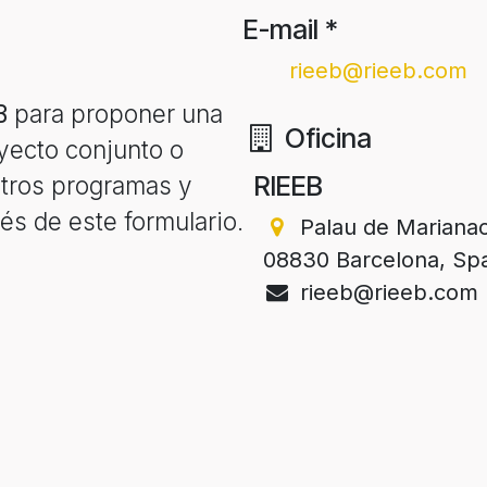
E-mail
*
rieeb@rieeb.com
B
para proponer una
Oficina
oyecto conjunto o
RIEEB
stros programas y
és de este formulario.
Palau de Marianao
08830 Barcelona, Sp
rieeb@rieeb.com