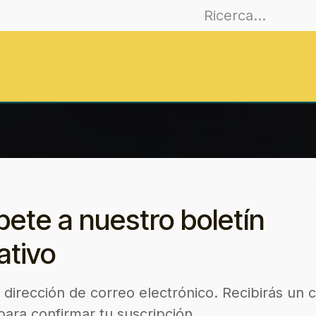
es
Join
Training
EmoCities
Journa
bete a nuestro boletín
ativo
 dirección de correo electrónico. Recibirás un 
para confirmar tu suscripción.