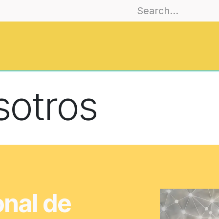
es
Join
Training
EmoCities
Journa
sotros
onal de