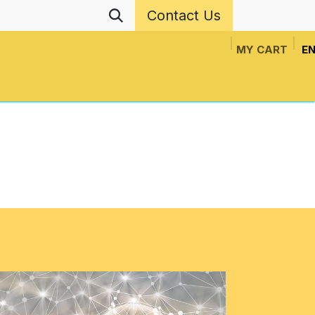
Contact Us
MY CART
EN
ls
Events
Network Projects
News
N