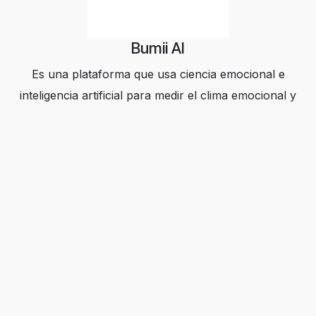
Bumii AI
Es una plataforma que usa ciencia emocional e
inteligencia artificial para medir el clima emocional y
convertir las emociones en decisiones estratégicas que
mejoran el bienestar en empresas y centros
educativos.
WEB
Enllaços útils