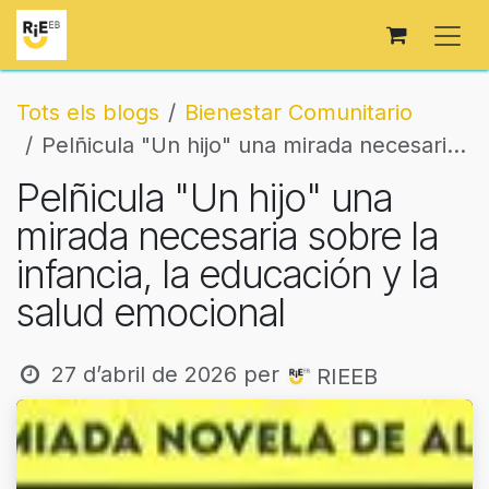
Skip to Content
Tots els blogs
Bienestar Comunitario
Pelñicula "Un hijo" una mirada necesaria sobre la infancia, la educación y la salud emocional
Pelñicula "Un hijo" una
mirada necesaria sobre la
infancia, la educación y la
salud emocional
27 d’abril de 2026
per
RIEEB