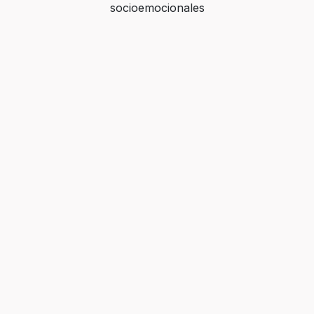
socioemocionales
WEB
Bumii AI
Es una plataforma que usa ciencia emocional e
inteligencia artificial para medir el clima emocional y
convertir las emociones en decisiones estratégicas que