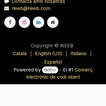
Contacta amb nosaltres
rieeb@rieeb.com
Copyright © RIEEB
Català
|
English (US)
|
Italiano
|
Español
Powered by
- El #1
Comerç
electrònic de codi obert