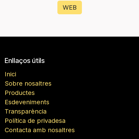
WEB
Enllaços útils
Inici
Sobre nosaltres
Productes
Esdeveniments
Transparència
Política de privadesa
Contacta amb nosaltres