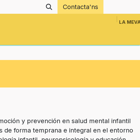
Contacta'ns
LA MEVA
Revistes
Esdeveniments
Projectes en Xa
oción y prevención en salud mental infantil
 de forma temprana e integral en el entorno
ología infantil, neuropsicología y educación