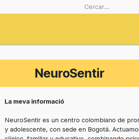
Associar-se
Formació
EmoCiutats
NeuroSentir
La meva informació
NeuroSentir es un centro colombiano de prom
y adolescente, con sede en Bogotá. Actuamos
clínico, familiar y educativo, combinando psic