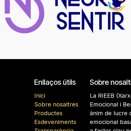
Enllaços útils
Sobre nosalt
Inici
La RIEEB (Xarx
Sobre nosaltres
Emocional i Be
Productes
ànim de lucre 
Esdeveniments
emocional basa
Transparència
a factor clau p