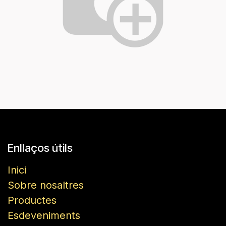
Enllaços útils
Inici
Sobre nosaltres
Productes
Esdeveniments